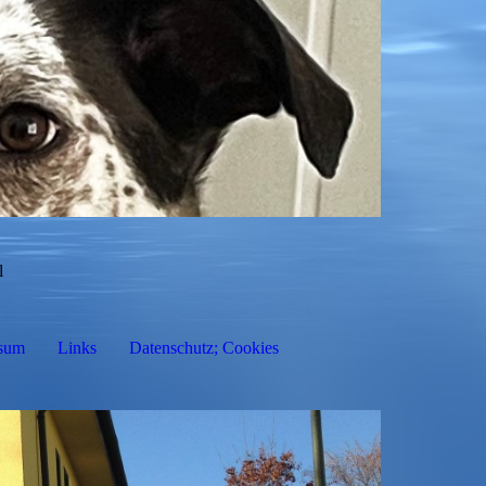
l
sum
Links
Datenschutz; Cookies