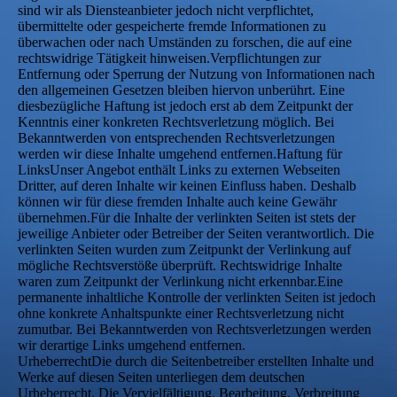
sind wir als Diensteanbieter jedoch nicht verpflichtet,
übermittelte oder gespeicherte fremde Informationen zu
überwachen oder nach Umständen zu forschen, die auf eine
rechtswidrige Tätigkeit hinweisen.Verpflichtungen zur
Entfernung oder Sperrung der Nutzung von Informationen nach
den allgemeinen Gesetzen bleiben hiervon unberührt. Eine
diesbezügliche Haftung ist jedoch erst ab dem Zeitpunkt der
Kenntnis einer konkreten Rechtsverletzung möglich. Bei
Bekanntwerden von entsprechenden Rechtsverletzungen
werden wir diese Inhalte umgehend entfernen.Haftung für
LinksUnser Angebot enthält Links zu externen Webseiten
Dritter, auf deren Inhalte wir keinen Einfluss haben. Deshalb
können wir für diese fremden Inhalte auch keine Gewähr
übernehmen.Für die Inhalte der verlinkten Seiten ist stets der
jeweilige Anbieter oder Betreiber der Seiten verantwortlich. Die
verlinkten Seiten wurden zum Zeitpunkt der Verlinkung auf
mögliche Rechtsverstöße überprüft. Rechtswidrige Inhalte
waren zum Zeitpunkt der Verlinkung nicht erkennbar.Eine
permanente inhaltliche Kontrolle der verlinkten Seiten ist jedoch
ohne konkrete Anhaltspunkte einer Rechtsverletzung nicht
zumutbar. Bei Bekanntwerden von Rechtsverletzungen werden
wir derartige Links umgehend entfernen.
UrheberrechtDie durch die Seitenbetreiber erstellten Inhalte und
Werke auf diesen Seiten unterliegen dem deutschen
Urheberrecht. Die Vervielfältigung, Bearbeitung, Verbreitung