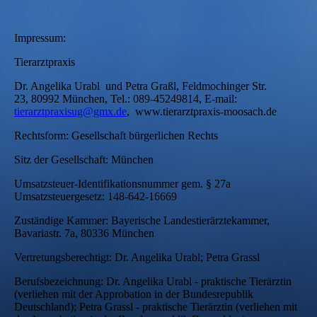
Impressum:
Tierarztpraxis
Dr. Angelika Urabl und Petra Graßl, Feldmochinger Str.
23, 80992 München, Tel.: 089-45249814, E-mail:
tierarztpraxisug@gmx.de
, www.tierarztpraxis-moosach.de
Rechtsform: Gesellschaft bürgerlichen Rechts
Sitz der Gesellschaft: München
Umsatzsteuer-Identifikationsnummer gem. § 27a
Umsatzsteuergesetz: 148-642-16669
Zuständige Kammer: Bayerische Landestierärztekammer,
Bavariastr. 7a, 80336 München
Vertretungsberechtigt: Dr. Angelika Urabl; Petra Grassl
Berufsbezeichnung: Dr. Angelika Urabl - praktische Tierärztin
(verliehen mit der Approbation in der Bundesrepublik
Deutschland); Petra Grassl - praktische Tierärztin (verliehen mit