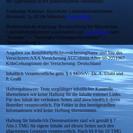
der Approbation in der Bundesrepublik Deutschlan)
Zuständige Kammer: Bayerische Landestierärztekammer,
Bavariastr. 7a, 80336 München;
www.bltk.de
Berufsrechtliche Regelung: Berufsordnung der Bayerischen
Landestierärztekammer (nachzusehen auf
www.bltk.de
unter
"Kammer" -> "Satzungen/Ordnungen/Richtlinien" ->
"Berufsordnung")
Angaben zur BerufshaftpflichtversicherungName und Sitz des
Versicherers:AXA Versicherung AGColonia-Allee 10-2051067
KölnGeltungsraum der Versicherung: Deutschland
Inhaltlich Verantwortliche gem. § 6 MDStV:
Dr. A. Urabl und
P. Graßl
Haftungshinweis: Trotz sorgfältiger inhaltlicher Kontrolle
übernehmen wir keine Haftung für die Inhalte externer Links.
Für den Inhalt der verlinkten Seiten sind ausschließlich deren
Betreiber verantwortlich. Für Fehler in den bereitgestellten
Informationen wird keine Haftung übernommen.
Haftung für InhalteAls Diensteanbieter sind wir gemäß § 7
Abs.1 TMG für eigene Inhalte auf diesen Seiten nach den
allgemeinen Gesetzen verantwortlich. Nach §§ 8 bis 10 TMG