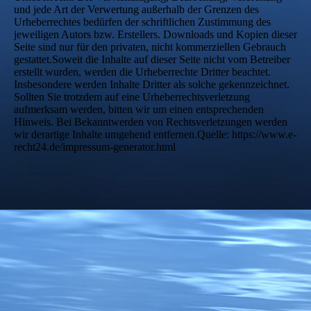
und jede Art der Verwertung außerhalb der Grenzen des
Urheberrechtes bedürfen der schriftlichen Zustimmung des
jeweiligen Autors bzw. Erstellers. Downloads und Kopien dieser
Seite sind nur für den privaten, nicht kommerziellen Gebrauch
gestattet.Soweit die Inhalte auf dieser Seite nicht vom Betreiber
erstellt wurden, werden die Urheberrechte Dritter beachtet.
Insbesondere werden Inhalte Dritter als solche gekennzeichnet.
Sollten Sie trotzdem auf eine Urheberrechtsverletzung
aufmerksam werden, bitten wir um einen entsprechenden
Hinweis. Bei Bekanntwerden von Rechtsverletzungen werden
wir derartige Inhalte umgehend entfernen.Quelle: https://www.e-
recht24.de/impressum-generator.html