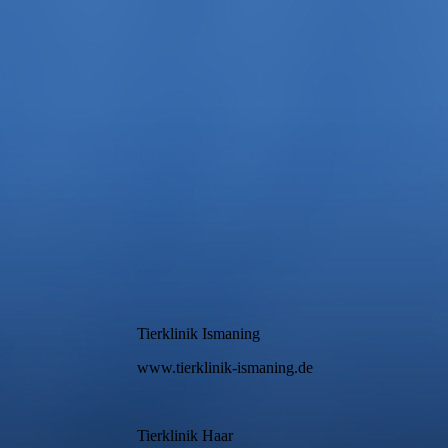
Tierklinik Ismaning
www.tierklinik-ismaning.de
Tierklinik Haar