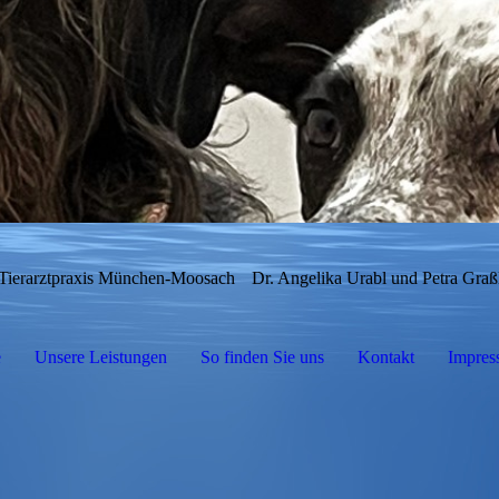
Tierarztpraxis München-Moosach
Dr. Angelika Urabl und Petra Graß
e
Unsere Leistungen
So finden Sie uns
Kontakt
Impres