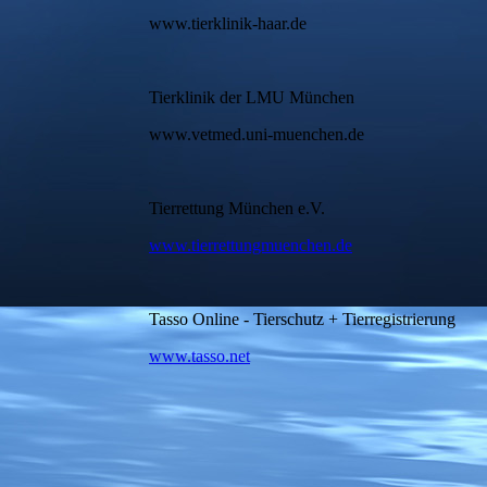
www.tierklinik-haar.de
Tierklinik der LMU München
www.vetmed.uni-muenchen.de
Tierrettung München e.V.
www.tierrettungmuenchen.de
Tasso Online - Tierschutz + Tierregistrierung
www.tasso.net