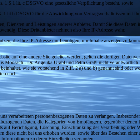
bs. 1 S 1 lit. c DSGVO eine gesetzliche Verpflichtung besteht, sowie
 S. 1 lit b DSGVO für die Abwicklung von Vertragsverhältnissen mit Ihne
ten, Diensten und Leistungen anderer Anbieter. Damit Sie diese Daten 
twendig. Diese Drittanbieter nehmen also Ihre IP-Adresse wahr.
nutzen, die Ihre IP-Adresse nur benötigen, um Inhalte anzeigen zu könne
site auf eine andere Site geleitet werden, gelten die dortigen Datenve
xis Moosach - Dr. Angelika Urabl und Petra Graßl nicht verantwortlich is
nhaltet, wie sie vorstehend in Ziff. 2 a) und b) genannt sind oder weit
ten nach.
ns verarbeiteten personenbezogenen Daten zu verlangen. Insbesonder
nbezogenen Daten, die Kategorien von Empfängern, gegenüber denen I
ts auf Berichtigung, Löschung, Einschränkung der Verarbeitung oder W
ern diese nicht bei uns erhoben wurden, sowie über das Bestehen einer
n Informationen zu deren Einzelheiten verlangen;