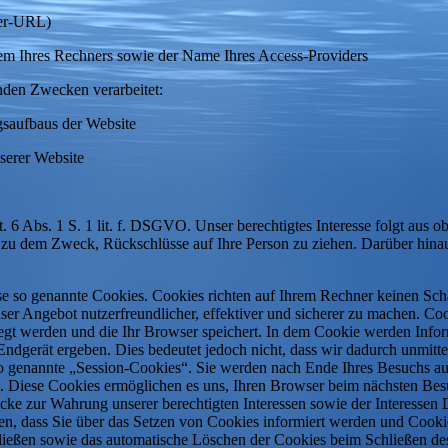
rrer-URL)
tem Ihres Rechners sowie der Name Ihres Access-Providers
nden Zwecken verarbeitet:
gsaufbaus der Website
serer Website
t. 6 Abs. 1 S. 1 lit. f. DSGVO. Unser berechtigtes Interesse folgt aus
zu dem Zweck, Rückschlüsse auf Ihre Person zu ziehen. Darüber hinau
ise so genannte Cookies. Cookies richten auf Ihrem Rechner keinen Sch
er Angebot nutzerfreundlicher, effektiver und sicherer zu machen. Cook
egt werden und die Ihr Browser speichert. In dem Cookie werden Inform
gerät ergeben. Dies bedeutet jedoch nicht, dass wir dadurch unmittelb
o genannte „Session-Cookies“. Sie werden nach Ende Ihres Besuchs au
hen. Diese Cookies ermöglichen es uns, Ihren Browser beim nächsten B
cke zur Wahrung unserer berechtigten Interessen sowie der Interessen D
llen, dass Sie über das Setzen von Cookies informiert werden und Cook
hließen sowie das automatische Löschen der Cookies beim Schließen de