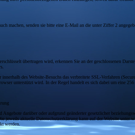
h machen, senden sie bitte eine E-Mail an die unter Ziffer 2 angegeb
 verschlüsselt übertragen wird, erkennen Sie an der geschlossenen Dars
s.
innerhalb des Website-Besuchs das verbreitete SSL-Verfahren (Secure
owser unterstützt wird. In der Regel handelt es sich dabei um eine 256
ärung
d Angebote darüber oder aufgrund geänderter gesetzlicher beziehungs
ie jeweils aktuelle Datenschutzerklärung kann auf der Website unter
w
kt werden.