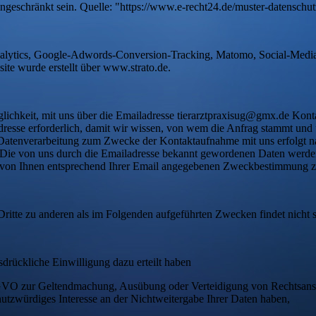
ingeschränkt sein. Quelle: "https://www.e-recht24.de/muster-datenschu
alytics, Google-Adwords-Conversion-Tracking, Matomo, Social-Media-P
site wurde erstellt über www.strato.de.
öglichkeit, mit uns über die Emailadresse tierarztpraxisug@gmx.de Kon
resse erforderlich, damit wir wissen, von wem die Anfrag stammt und
 Datenverarbeitung zum Zwecke der Kontaktaufnahme mit uns erfolgt na
ng. Die von uns durch die Emailadresse bekannt gewordenen Daten werde
 von Ihnen entsprechend Ihrer Email angegebenen Zweckbestimmung zur 
ritte zu anderen als im Folgenden aufgeführten Zwecken findet nicht st
sdrückliche Einwilligung dazu erteilt haben
 DSGVO zur Geltendmachung, Ausübung oder Verteidigung von Rechtsansp
utzwürdiges Interesse an der Nichtweitergabe Ihrer Daten haben,