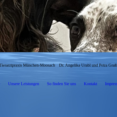
Tierarztpraxis München-Moosach
Dr. Angelika Urabl und Petra Graß
e
Unsere Leistungen
So finden Sie uns
Kontakt
Impres