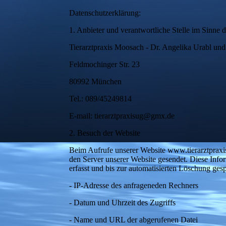
Datenschutzerklärung:
1. Anbieter und verantwortliche Stelle im Sinne 
Tierarztpraxis Moosach - Dr. Angelika Urabl und
Feldmochinger Str. 23
80992 München
Tel.: 089/45249814
E-mail: tierarztpraxisug@gmx.de
2. Besuch der Website
Beim Aufrufe unserer Website www.tierarztprax
den Server unserer Website gesendet. Diese Info
erfasst und bis zur automatisierten Löschung gesp
- IP-Adresse des anfrageneden Rechners
- Datum und Uhrzeit des Zugriffs
- Name und URL der abgerufenen Datei