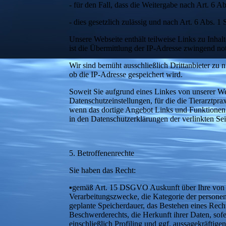
- für den Fall, dass die Weitergabe nach Art. 6 A
- dies gesetzlich zulässig und nach Art. 6 Abs. 1
Unsere Webseite enthält teilweise Links zu Inhal
ist die Übermittlung der IP-Adresse zwingend no
Wir sind bemüht ausschließlich Drittanbieter zu 
ob die IP-Adresse gespeichert wird.
Soweit Sie aufgrund eines Linkes von unserer Web
Datenschutzeinstellungen, für die die Tierarztpra
wenn das dortige Angebot Links und Funktionen bei
in den Datenschutzerklärungen der verlinkten Sei
5. Betroffenenrechte
Sie haben das Recht:
▪gemäß Art. 15 DSGVO Auskunft über Ihre von u
Verarbeitungszwecke, die Kategorie der persone
geplante Speicherdauer, das Bestehen eines Rech
Beschwerderechts, die Herkunft ihrer Daten, sof
einschließlich Profiling und ggf. aussagekräftige