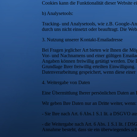
Cookies kann die Funktionalität dieser Website e
b) Analysetools:
Tracking- und Analysetools, wie z.B. Google-An
durch uns nicht einsetzt oder beauftragt. Die Web
3. Nutzung unserer Kontakt-Emailadresse
Bei Fragen jeglicher Art bieten wir Ihnen die M
Vor- und Nachnamens und einer gültigen Emailad
Angaben können freiwillig getätigt werden. Die
Grundlage Ihrer freiwillig erteilten Einwilligu
Datenverarbeitung gespeichert, wenn diese einer
4. Weitergabe von Daten
Eine Übermittlung Iherer persönlichen Daten an D
Wir geben Ihre Daten nur an Dritte weiter, wenn:
- Sie Ihre nach Art. 6 Abs.1 S.1 lit. a DSGVO au
- die Weitergabe nach Art. 6 Abs. 1 S.1 lit. f
Annahme besteht, dass sie ein überwiegendes sch