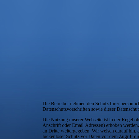
Die Betreiber nehmen den Schutz Ihrer persönlic
Datenschutzvorschriften sowie dieser Datenschut
Die Nutzung unserer Webseite ist in der Regel 
Anschrift oder Email-Adressen) erhoben werden, e
an Dritte weitergegeben. Wir weisen darauf hin,
lückenloser Schutz vor Daten vor dem Zugriff dur