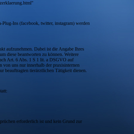
tzerklaerung.html"
lug-Ins (facebook, twitter, instagram) werden
takt aufzunehmen. Dabei ist die Angabe Ihres
 um diese beantworten zu können. Weitere
ch Art. 6 Abs. 1 S 1 lit. a DSGVO auf
n von uns nur innerhalb der praxisinternen
beauftragten tierärztlichen Tätigkeit dienen.
att:
rüchen erforderlich ist und kein Grund zur