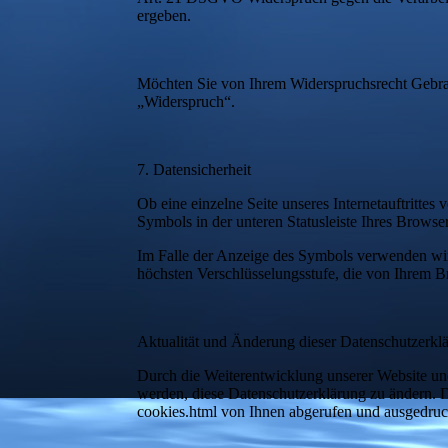
ergeben.
Möchten Sie von Ihrem Widerspruchsrecht Gebrauc
„Widerspruch“.
7. Datensicherheit
Ob eine einzelne Seite unseres Internetauftrittes
Symbols in der unteren Statusleiste Ihres Browser
Im Falle der Anzeige des Symbols verwenden wir 
höchsten Verschlüsselungsstufe, die von Ihrem Br
Aktualität und Änderung dieser Datenschutzerkl
Durch die Weiterentwicklung unserer Website un
werden, diese Datenschutzerklärung zu ändern. D
cookies.html
von Ihnen abgerufen und ausgedruc