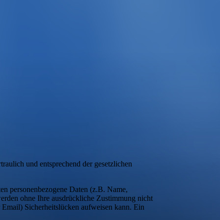
traulich und entsprechend der gesetzlichen
iten personenbezogene Daten (z.B. Name,
n werden ohne Ihre ausdrückliche Zustimmung nicht
r Email) Sicherheitslücken aufweisen kann. Ein