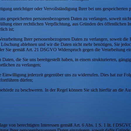
gung unrichtiger oder Vervollständigung Ihrer bei uns gespeicherten
s gespeicherten personenbezogenen Daten zu verlangen, soweit nicht
üllung einer rechtlichen Verpflichtung, aus Gründen des öffentlichen
ich ist;
arbeitung Ihrer personenbezogenen Daten zu verlangen, soweit die Ric
en Löschung ablehnen und wir die Daten nicht mehr benötigen, Sie je
der Sie gemäß Art. 21 DSGVO Widerspruch gegen die Verarbeitung ein
en, die Sie uns bereitgestellt haben, in einem strukturierten, gängi
rtlichen zu verlangen;
Einwilligung jederzeit gegenüber uns zu widerrufen. Dies hat zur Folge
fortführen dürfen;
hörde zu beschweren. In der Regel können Sie sich hierfür an die Auf
ge von berechtigten Interessen gemäß Art. 6 Abs. 1 S. 1 lit. f DSGV
ng Ihrer personenbezogenen Daten einzulegen, soweit dafür Gründe vor