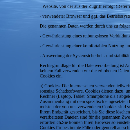
- Website, von der aus der Zugriff erfolgt (Refe
- verwendeter Browser und ggf. das Betriebssys
Die genannten Daten werden durch uns zu folge
- Gewährleistung eines reibungslosen Verbindun
- Gewährleistung einer komfortablen Nutzung un
- Auswertung der Systemsicherheit- und stabilität
Rechtsgrundlage für die Datenverarbeitung ist Ar
keinem Fall verwenden wir die erhobenen Daten 
Cookies ein.
a) Cookies: Die Internetseiten verwenden teilwe
sonstige Schadsoftware. Cookies dienen dazu, uns
Rechner (Laptop, Tablet, Smartphone o.ä.) abgel
Zusammenhang mit dem spezifisch eingesetzten End
meisten der von uns verwendeten Cookies sind s
Ihrem Endgerät gespeichert, bis Sie diese lösc
verarbeiteten Dateien sind für die genannten Zwe
erforderlich.Sie können Ihren Browser so einste
Cookies für bestimmte Fälle oder generell aussc